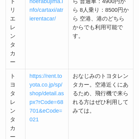
ト
noerabujima.i
ら 普通車：4900円か
リ
nfo/cartaxi/atr
ら 8人乗り：8500円か
エ
ierentacar/
ら 空港、港のどちら
レ
からでも利用可能で
ン
す。
タ
カ
ー
ト
https://rent.to
おなじみのトヨタレン
ヨ
yota.co.jp/sp/
タカー。空港近くにあ
タ
shop/detail.as
るため、飛行機で来ら
レ
px?rCode=68
れる方はぜひ利用して
ン
701&eCode=
みては。
タ
021
カ
ー