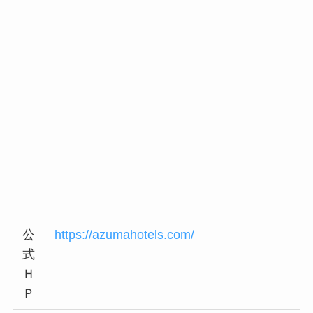
公
https://azumahotels.com/
式
Ｈ
Ｐ