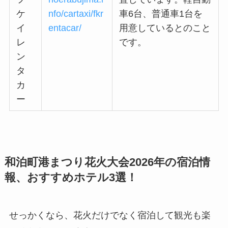
ケ
nfo/cartaxi/fkr
車6台、普通車1台を
イ
entacar/
用意しているとのこと
レ
です。
ン
タ
カ
ー
和泊町港まつり花火大会2026年の宿泊情
報、おすすめホテル3選！
せっかくなら、花火だけでなく宿泊して観光も楽