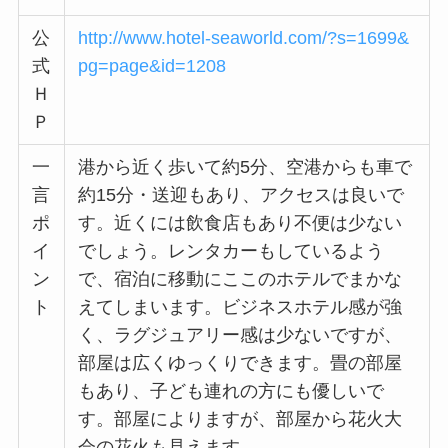
公
http://www.hotel-seaworld.com/?s=1699&
式
pg=page&id=1208
Ｈ
Ｐ
一
港から近く歩いて約5分、空港からも車で
言
約15分・送迎もあり、アクセスは良いで
ポ
す。近くには飲食店もあり不便は少ない
イ
でしょう。レンタカーもしているよう
ン
で、宿泊に移動にここのホテルでまかな
ト
えてしまいます。ビジネスホテル感が強
く、ラグジュアリー感は少ないですが、
部屋は広くゆっくりできます。畳の部屋
もあり、子ども連れの方にも優しいで
す。部屋によりますが、部屋から花火大
会の花火も見えます。