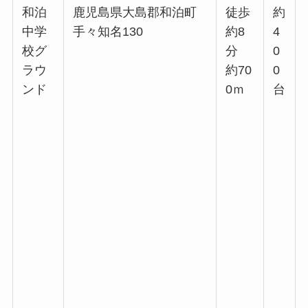
和泊
鹿児島県大島郡和泊町
徒歩
約
中学
手々知名130
約8
4
校グ
分
0
ラウ
約70
0
ンド
0ｍ
台