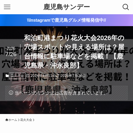
鹿児島サンデー
\\Instagramで鹿児島グルメ情報発信中//
和泊町港まつり花火大会2026年の
穴場スポットや見える場所は？屋
2026
7/26
台情報に駐車場などを掲載！【鹿
児島県・沖永良部】
2024年4月11日
2026年7月26日
花火大会
当ページのリンクには広告が含まれています。
ホーム
花火大会