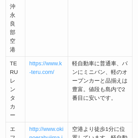
沖
永
良
部
空
港
TE
https://www.k
軽自動車に普通車、バ
RU
-teru.com/
ンにミニバン、軽のオ
レ
ープンカーと品揃えは
ン
豊富。値段も島内で2
タ
番目に安いです。
カ
ー
エ
http://www.oki
空港より徒歩1分に位
フ
noerabujima.i
置しています。軽自動