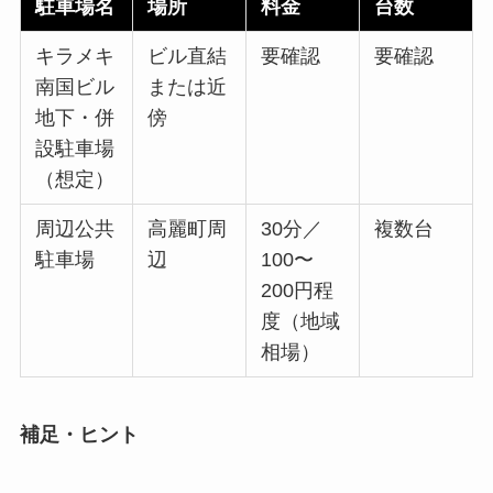
駐車場名
場所
料金
台数
キラメキ
ビル直結
要確認
要確認
南国ビル
または近
地下・併
傍
設駐車場
（想定）
周辺公共
高麗町周
30分／
複数台
駐車場
辺
100〜
200円程
度（地域
相場）
補足・ヒント