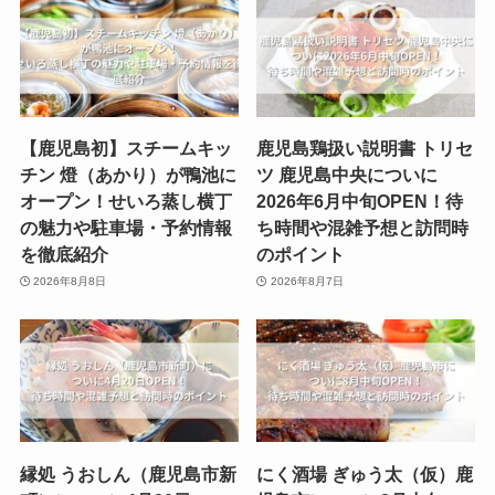
【鹿児島初】スチームキッ
鹿児島鶏扱い説明書 トリセ
チン 燈（あかり）が鴨池に
ツ 鹿児島中央についに
オープン！せいろ蒸し横丁
2026年6月中旬OPEN！待
の魅力や駐車場・予約情報
ち時間や混雑予想と訪問時
を徹底紹介
のポイント
2026年8月8日
2026年8月7日
縁処 うおしん（鹿児島市新
にく酒場 ぎゅう太（仮）鹿