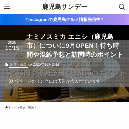
鹿児島サンデー
\\Instagramで鹿児島グルメ情報発信中//
ナミノスミカ エニシ（鹿児島
2025
市）についに9月OPEN！待ち時
10/15
間や混雑予想と訪問時のポイント
2025年10月24日
開店・閉店
当ページのリンクには広告が含まれています。
ホーム
開店・閉店