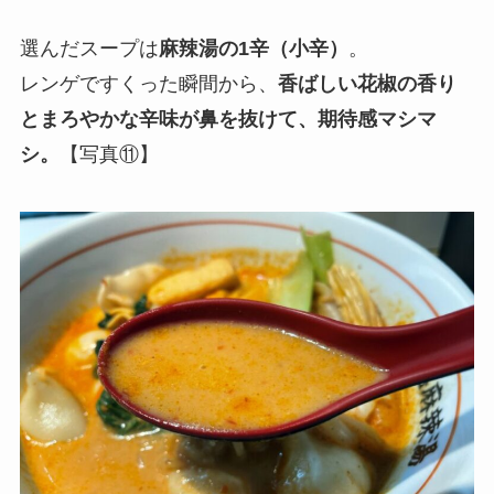
選んだスープは
麻辣湯の1辛（小辛）
。
レンゲですくった瞬間から、
香ばしい花椒の香り
とまろやかな辛味が鼻を抜けて、期待感マシマ
シ。
【写真⑪】