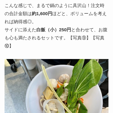
こんな感じで、まるで鍋のように具沢山！注文時
の合計金額は
約1,600円
ほどと、ボリュームを考え
れば納得感◎。
サイドに添えた
白飯（小）250円
と合わせて、お腹
も心も満たされるセットです。【写真⑨】【写真
⑩】