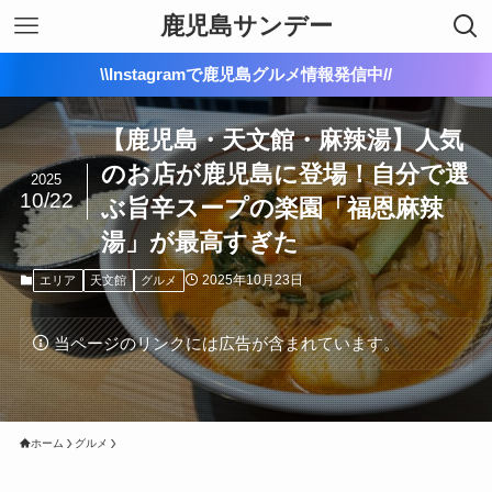
鹿児島サンデー
\\Instagramで鹿児島グルメ情報発信中//
【鹿児島・天文館・麻辣湯】人気
のお店が鹿児島に登場！自分で選
2025
10/22
ぶ旨辛スープの楽園「福恩麻辣
湯」が最高すぎた
2025年10月23日
エリア
天文館
グルメ
当ページのリンクには広告が含まれています。
ホーム
グルメ