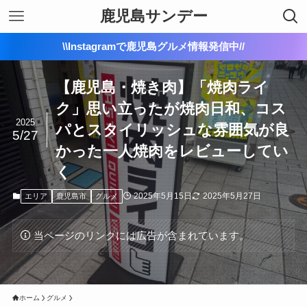
鹿児島サンデー
\\Instagramで鹿児島グルメ情報発信中//
【鹿児島・焼き肉】「焼肉ライ
ク」思い立ったが焼肉日和、コス
2025
パとスタイリッシュな雰囲気が良
5/27
かった一人焼肉をレビューしてい
く
2025年5月15日
2025年5月27日
エリア
鹿児島市
グルメ
当ページのリンクには広告が含まれています。
ホーム
グルメ