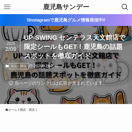
鹿児島サンデー
\\Instagramで鹿児島グルメ情報発信中//
UP‑SWING センテラス天文館店で
2026
限定シールもGET！鹿児島の話題
2/09
スポットを徹底ガイド
2026年2月17日
開店・閉店
当ページのリンクには広告が含まれています。
ホーム
開店・閉店