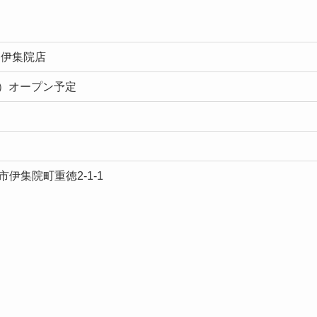
Y 伊集院店
（土）オープン予定
伊集院町重徳2-1-1