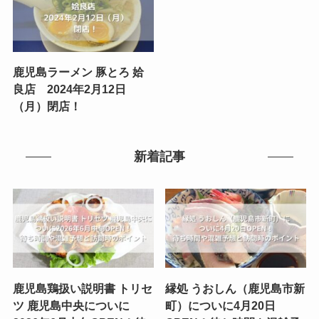
鹿児島ラーメン 豚とろ 姶
良店 2024年2月12日
（月）閉店！
新着記事
鹿児島鶏扱い説明書 トリセ
縁処 うおしん（鹿児島市新
ツ 鹿児島中央についに
町）についに4月20日