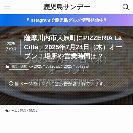
鹿児島サンデー
\\Instagramで鹿児島グルメ情報発信中//
薩摩川内市天辰町にPIZZERIA La
2025
Città 2025年7月24日（木）オー
7/23
プン！場所や営業時間は？
2025年7月20日
2025年7月23日
開店・閉店
当ページのリンクには広告が含まれています。
ホーム
開店・閉店