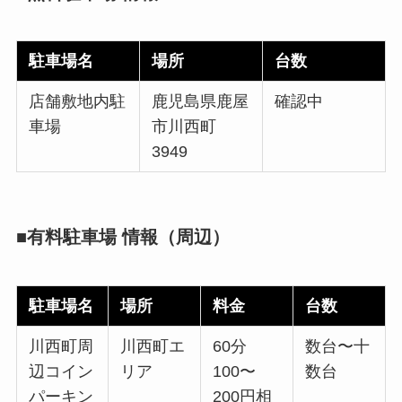
駐車場名
場所
台数
店舗敷地内駐
鹿児島県鹿屋
確認中
車場
市川西町
3949
■有料駐車場 情報（周辺）
駐車場名
場所
料金
台数
川西町周
川西町エ
60分
数台〜十
辺コイン
リア
100〜
数台
パーキン
200円相