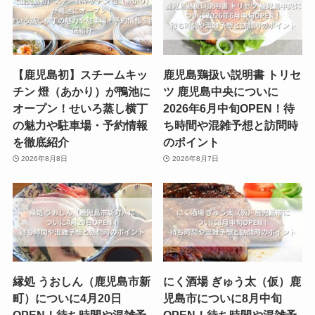
【鹿児島初】スチームキッ
鹿児島鶏扱い説明書 トリセ
チン 燈（あかり）が鴨池に
ツ 鹿児島中央についに
オープン！せいろ蒸し横丁
2026年6月中旬OPEN！待
の魅力や駐車場・予約情報
ち時間や混雑予想と訪問時
を徹底紹介
のポイント
2026年8月8日
2026年8月7日
縁処 うおしん（鹿児島市新
にく酒場 ぎゅう太（仮）鹿
町）についに4月20日
児島市についに8月中旬
OPEN！待ち時間や混雑予
OPEN！待ち時間や混雑予