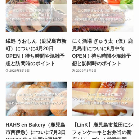
縁処 うおしん（鹿児島市新
にく酒場 ぎゅう太（仮）鹿
町）についに4月20日
児島市についに8月中旬
OPEN！待ち時間や混雑予
OPEN！待ち時間や混雑予
想と訪問時のポイント
想と訪問時のポイント
2026年8月6日
2026年8月5日
HAHS en Bakery（鹿児島
【LinK】鹿児島市荒田にシ
市西伊敷）についに7月3日
フォンケーキとお弁当の新