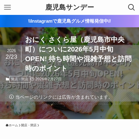
鹿児島サンデー
\\Instagramで鹿児島グルメ情報発信中//
おにく さくら屋（鹿児島市中央
町）についに2026年5月中旬
2026
2/23
OPEN! 待ち時間や混雑予想と訪問
時のポイント
2026年2月27日
開店・閉店
当ページのリンクには広告が含まれています。
ホーム
開店・閉店