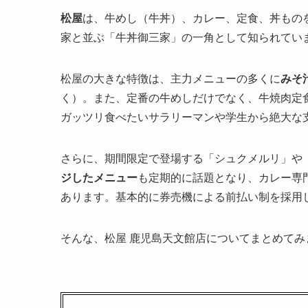
松屋
は、牛めし（牛丼）、カレー、定食、丼もの
家と並ぶ「牛丼御三家」の一角として知られてい
松屋の大きな特徴は、主力メニューの多くに
みそ
く）。また、定番の牛めしだけでなく、牛焼肉定
ガッツリ食べたいサラリーマンや学生から絶大な
さらに、期間限定で登場する「シュクメルリ」や
ジしたメニュー
も定期的に話題となり、カレー専
あります。基本的に券売機による前払い制を採用
そんな、松屋 鹿児島天文館店についてまとめてみ