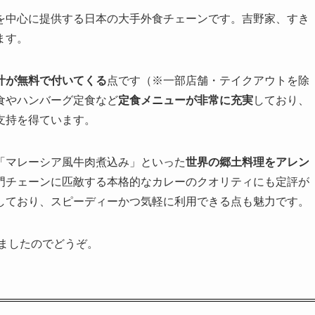
を中心に提供する日本の大手外食チェーンです。吉野家、すき
ます。
汁が無料で付いてくる
点です（※一部店舗・テイクアウトを除
食やハンバーグ定食など
定食メニューが非常に充実
しており、
支持を得ています。
「マレーシア風牛肉煮込み」といった
世界の郷土料理をアレン
門チェーンに匹敵する本格的なカレーのクオリティにも定評が
しており、スピーディーかつ気軽に利用できる点も魅力です。
ましたのでどうぞ。