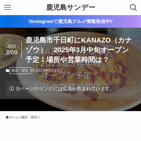
鹿児島サンデー
\\Instagramで鹿児島グルメ情報発信中//
鹿児島市千日町にKANAZO（カナ
2025
ゾウ） 2025年3月中旬オープン
3/09
予定！場所や営業時間は？
2025年3月13日
開店・閉店
当ページのリンクには広告が含まれています。
ホーム
開店・閉店