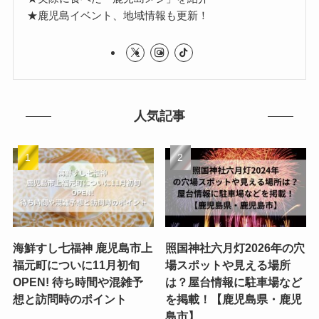
★鹿児島イベント、地域情報も更新！
人気記事
海鮮すし七福神 鹿児島市上
照国神社六月灯2026年の穴
福元町についに11月初旬
場スポットや見える場所
OPEN! 待ち時間や混雑予
は？屋台情報に駐車場など
想と訪問時のポイント
を掲載！【鹿児島県・鹿児
島市】