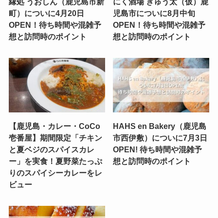
縁処 うおしん（鹿児島市新
にく酒場 ぎゅう太（仮）鹿
町）についに4月20日
児島市についに8月中旬
OPEN！待ち時間や混雑予
OPEN！待ち時間や混雑予
想と訪問時のポイント
想と訪問時のポイント
【鹿児島・カレー・CoCo
HAHS en Bakery（鹿児島
壱番屋】期間限定「チキン
市西伊敷）についに7月3日
と夏ベジのスパイスカレ
OPEN! 待ち時間や混雑予
ー」を実食！夏野菜たっぷ
想と訪問時のポイント
りのスパイシーカレーをレ
ビュー