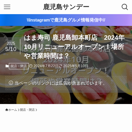
鹿児島サンデー
\\Instagramで鹿児島グルメ情報発信中//
はま寿司 鹿児島卸本町店 2024年
2025
10月リニューアルオープン！場所
5/10
や営業時間は？
2024年7月22日
2025年5月10日
開店・閉店
当ページのリンクには広告が含まれています。
ホーム
開店・閉店