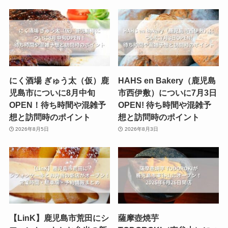
にく酒場 ぎゅう太（仮）鹿
HAHS en Bakery（鹿児島
児島市についに8月中旬
市西伊敷）についに7月3日
OPEN！待ち時間や混雑予
OPEN! 待ち時間や混雑予
想と訪問時のポイント
想と訪問時のポイント
2026年8月5日
2026年8月3日
【LinK】鹿児島市荒田にシ
薩摩壺焼芋