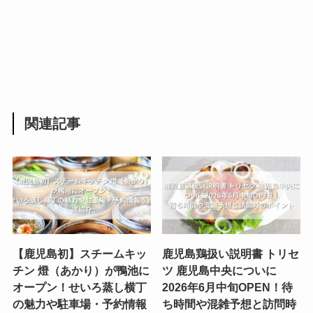
関連記事
【鹿児島初】スチームキッ
鹿児島鶏扱い説明書 トリセ
チン 燈（あかり）が鴨池に
ツ 鹿児島中央についに
オープン！せいろ蒸し横丁
2026年6月中旬OPEN！待
の魅力や駐車場・予約情報
ち時間や混雑予想と訪問時