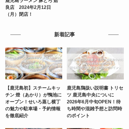
鹿児島ラーメン 豚とろ 姶
良店 2024年2月12日
（月）閉店！
新着記事
【鹿児島初】スチームキッ
鹿児島鶏扱い説明書 トリセ
チン 燈（あかり）が鴨池に
ツ 鹿児島中央についに
オープン！せいろ蒸し横丁
2026年6月中旬OPEN！待
の魅力や駐車場・予約情報
ち時間や混雑予想と訪問時
を徹底紹介
のポイント