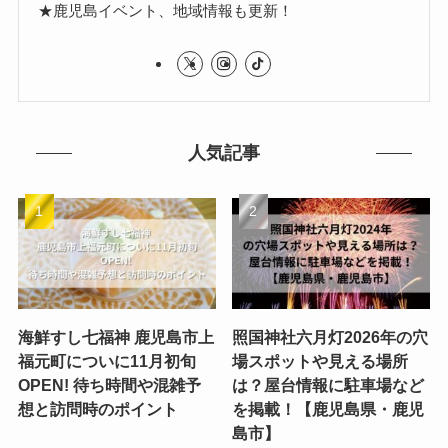
★鹿児島イベント、地域情報も更新！
人気記事
海鮮すし七福神 鹿児島市上
照国神社六月灯2026年の穴
福元町についに11月初旬
場スポットや見える場所
OPEN! 待ち時間や混雑予
は？屋台情報に駐車場など
想と訪問時のポイント
を掲載！【鹿児島県・鹿児
島市】