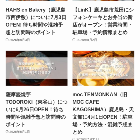
HAHS en Bakery（鹿児島
【LinK】鹿児島市荒田にシ
市西伊敷）についに7月3日
フォンケーキとお弁当の新
OPEN! 待ち時間や混雑予
店がオープン！営業時間・
想と訪問時のポイント
駐車場・予約情報まとめ
2026年8月3日
2026年8月2日
薩摩壺焼芋
moc TENMONKAN（旧
TODOROKI（東谷山）につ
MOC CAFE
いに6月26日OPEN！待ち
KAGOSHIMA）鹿児島・天
時間や混雑予想と訪問時の
文館に4月1日OPEN！駐車
ポイント
場・予約方法・混雑予想ま
とめ
2026年8月1日
2026年7月31日