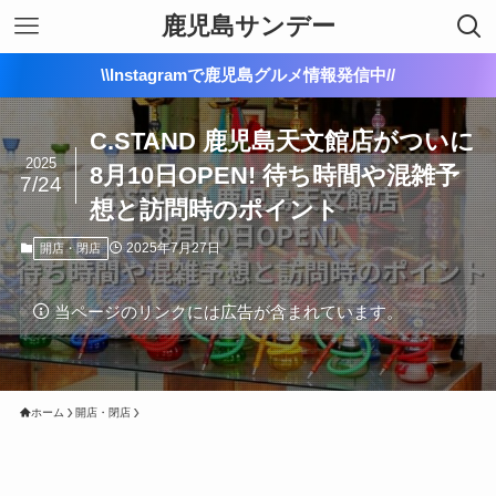
鹿児島サンデー
\\Instagramで鹿児島グルメ情報発信中//
C.STAND 鹿児島天文館店がついに
2025
8月10日OPEN! 待ち時間や混雑予
7/24
想と訪問時のポイント
2025年7月27日
開店・閉店
当ページのリンクには広告が含まれています。
ホーム
開店・閉店