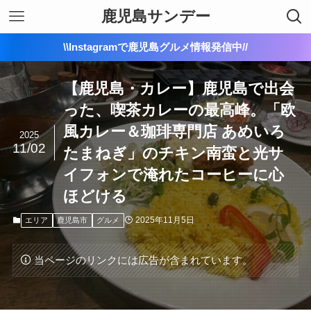
鹿児島サンデー
\\Instagramで鹿児島グルメ情報発信中//
【鹿児島・カレー】鹿児島で出会
った、喫茶カレーの最高峰。「欧
風カレー＆珈琲専門店 あめいろ
2025
11/02
たまねぎ」のチキン南蛮と光サ
イフォンで淹れたコーヒーに心
ほどける
2025年11月5日
エリア
鹿児島市
グルメ
当ページのリンクには広告が含まれています。